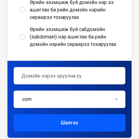
Өөрийн эзэмшиж буй домэйн нэр ээ
ашиглах ба өөрийн домэйн нэрийн
серверээ тохируулах
Өөрийн эзэмшиж буй сабдомэйн
(subdomain) нэр ашиглах ба өөрийн
домэйн нэрийн серверээ тохируулах
.com
Шалгах