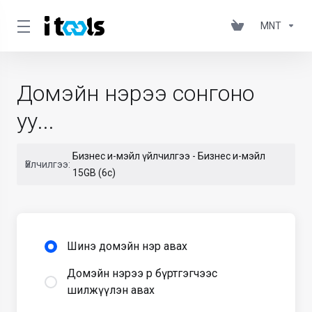
MNT
Домэйн нэрээ сонгоно
уу...
Бизнес и-мэйл үйлчилгээ - Бизнес и-мэйл
Үйлчилгээ:
15GB (6c)
Шинэ домэйн нэр авах
Домэйн нэрээ өөр бүртгэгчээс
шилжүүлэн авах