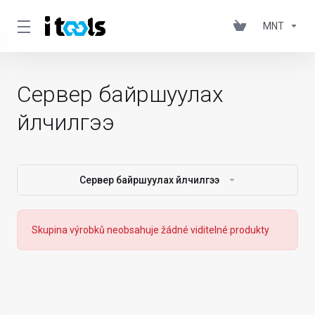
MNT
Сервер байршуулах
үйлчилгээ
Сервер байршуулах үйлчилгээ
Skupina výrobků neobsahuje žádné viditelné produkty