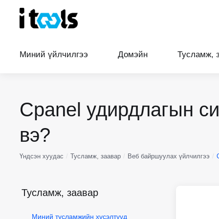
Миний үйлчилгээ
Домэйн
Тусламж, за
Cpanel удирдлагын си
вэ?
Үндсэн хуудас
Тусламж, заавар
Веб байршуулах үйлчилгээ
Cp
Тусламж, заавар
Миний тусламжийн хүсэлтүүд