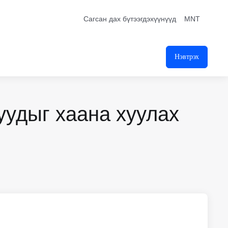
Сагсан дах бүтээгдэхүүнүүд
MNT
Нэвтрэх
удыг хаана хуулах