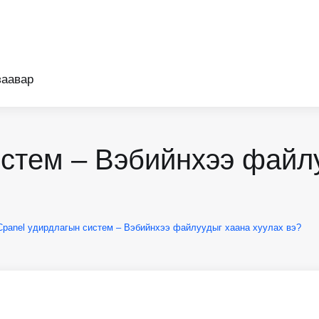
авар
стем – Вэбийнхээ файлу
anel удирдлагын систем – Вэбийнхээ файлуудыг хаана хуулах вэ?