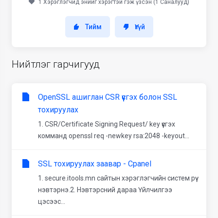
1 Хэрэглэгчид энийг хэрэгтэй гэж үзсэн (1 Саналууд)
Тийм
Үгүй
Нийтлэг гарчигууд
OpenSSL ашиглан CSR үүсгэх болон SSL
тохируулах
1. CSR/Certificate Signing Request/ key үүсгэх
комманд openssl req -newkey rsa:2048 -keyout...
SSL тохируулах заавар - Cpanel
1. secure.itools.mn сайтын хэрэглэгчийн систем рүү
нэвтэрнэ.2. Нэвтэрсний дараа Үйлчилгээ
цэсээс...