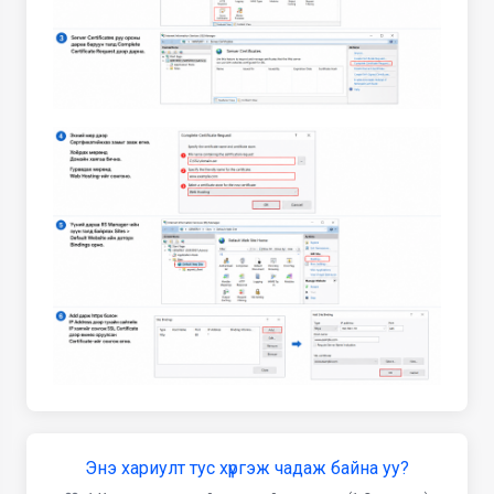
Энэ хариулт тус хүргэж чадаж байна уу?