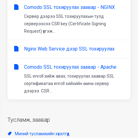
Comodo SSL тохируулах заавар - NGINX
Сервер дээрээ SSL тохируулахын тулд
серверээсээ CSR key (Certificate Signing
Request) үүсгэж...
Nginx Web Service дээр SSL тохируулах
Comodo SSL тохируулах заавар - Apache
SSL enroll хийж авах, тохируулах заавар SSL
сертификатаа enroll хийхийн өмнө сервер
дээрээ CSR...
Тусламж, заавар
Миний тусламжийн хүсэлтүүд