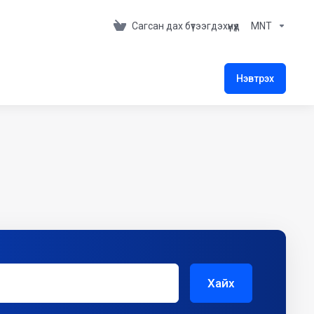
Сагсан дах бүтээгдэхүүнүүд
MNT
Нэвтрэх
Хайх