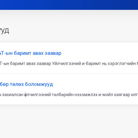
ууд
Т-ын баримт авах заавар
-ын баримт авах заавар Үйлчилгээний и-баримт нь хэрэглэгчийн бүрт
бөр төлөх боломжууд
 захиалсан үйлчилгээний төлбөрийн нэхэмжлэх и-мэйл хаягаар илгэ