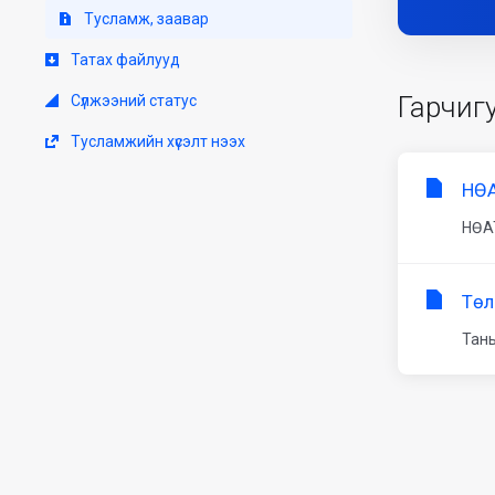
Тусламж, заавар
Татах файлууд
Гарчиг
Сүлжээний статус
Тусламжийн хүсэлт нээх
НӨА
НӨАТ
Төл
Таны