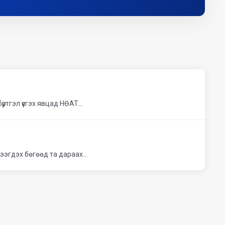
гэл үүсгэх явцад НӨАТ...
эгдэх бөгөөд та дараах...