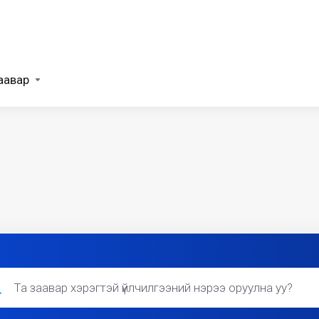
аавар