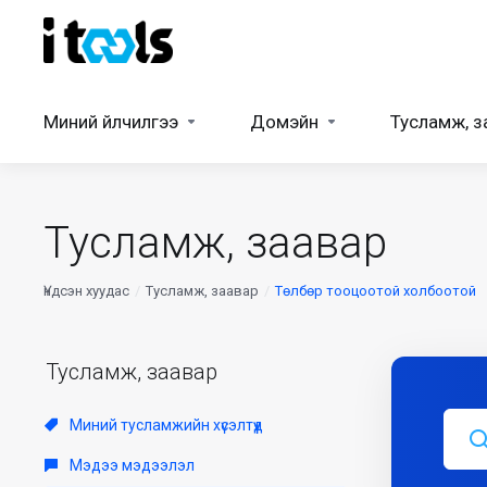
Миний үйлчилгээ
Домэйн
Тусламж, з
Тусламж, заавар
Үндсэн хуудас
Тусламж, заавар
Төлбөр тооцоотой холбоотой
Тусламж, заавар
Миний тусламжийн хүсэлтүүд
Мэдээ мэдээлэл