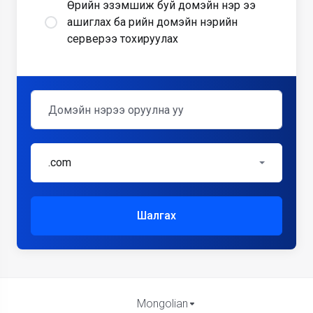
Өөрийн эзэмшиж буй домэйн нэр ээ
ашиглах ба өөрийн домэйн нэрийн
серверээ тохируулах
.com
Шалгах
Mongolian