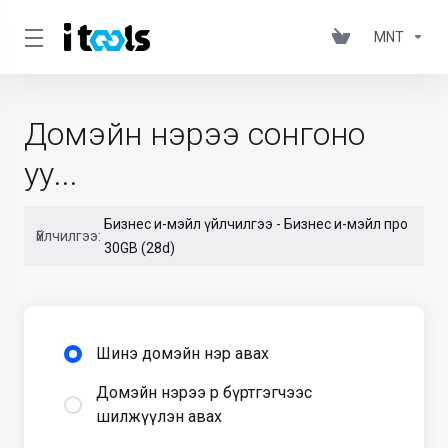
MNT
Домэйн нэрээ сонгоно
уу...
Бизнес и-мэйл үйлчилгээ - Бизнес и-мэйл про
Үйлчилгээ:
30GB (28d)
Шинэ домэйн нэр авах
Домэйн нэрээ өөр бүртгэгчээс
шилжүүлэн авах