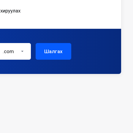
хируулах
.com
Шалгах