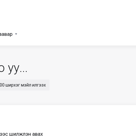
аавар
уу...
000 ширхэг мэйл илгээх
ээс шилжүүлэн авах