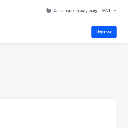
Сагсан дах бүтээгдэхүүнүүд
MNT
Нэвтрэх