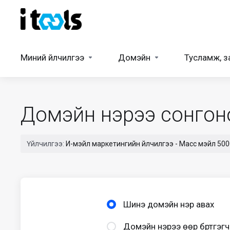
Миний үйлчилгээ
Домэйн
Тусламж, з
Домэйн нэрээ сонгоно 
Үйлчилгээ:
И-мэйл маркетингийн үйлчилгээ - Масс мэйл 50
Шинэ домэйн нэр авах
Домэйн нэрээ өөр бүртгэгч