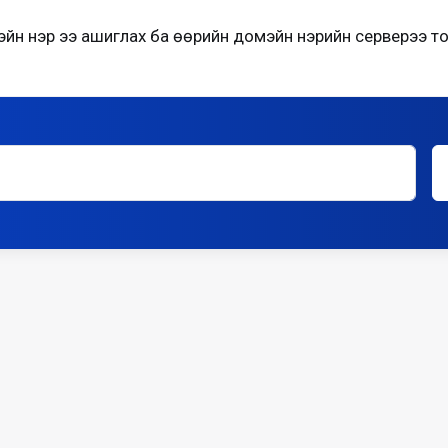
н нэр ээ ашиглах ба өөрийн домэйн нэрийн серверээ то