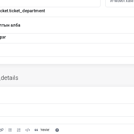
cket.ticket_department
лтын алба
рэг
_details
Preview