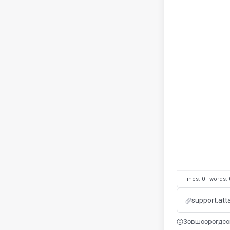
lines: 0 words
support.at
Зөвшөөрөгдсөн 