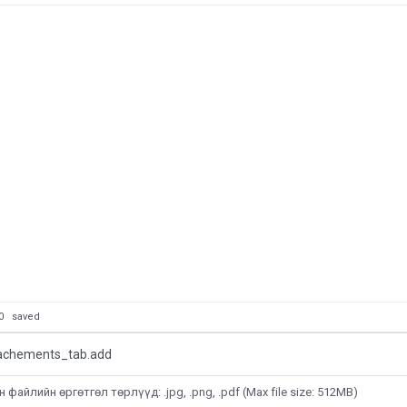
: 0
saved
tachements_tab.add
файлийн өргөтгөл төрлүүд: .jpg, .png, .pdf (Max file size: 512MB)