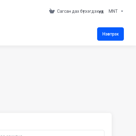
Сагсан дах бүтээгдэхүүнүүд
MNT
Нэвтрэх