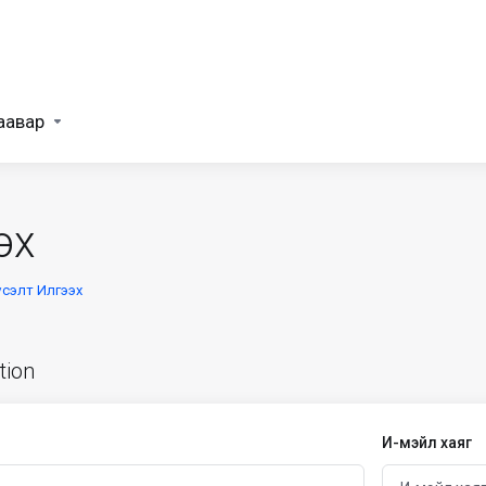
аавар
эх
үсэлт Илгээх
tion
И-мэйл хаяг