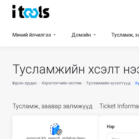
Миний үйлчилгээ
Домэйн
Тусламж, з
Тусламжийн хүсэлт нэ
Үндсэн хуудас
Хэрэглэгчийн систем
Тусламжийн хүсэлтүүд
Х
Тусламж, заавар зөвлөмжүүд
Ticket Informa
Нэр
support.kb_search_sidebar.desc